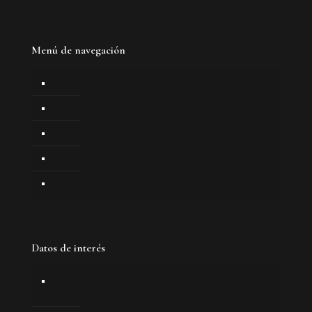
Menú de navegación
Inicio
BS Estilistas
Servicios
Galería
Contacto
Datos de interés
BS Estilistas (Beatriz Suarez), C. Mulhacén, 5,
18005 Granada