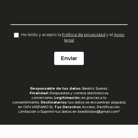
He leído y acepto la
Política de privacidad
y el
Aviso
legal
Enviar
Responsable de tus datos:
Beatriz Suarez.
Finalidad:
Respuestas y correos electrónicos
comerciales.
Legitimación;
es gracias a tu
consentimiento.
Destinatarios:
tus datos se encuentran alojados
en OVH HISPANO SL
Tus Derechos
Acceso, Rectificación,
Limitación o Suprimir tus datos en bsestilistas@gmail.com*