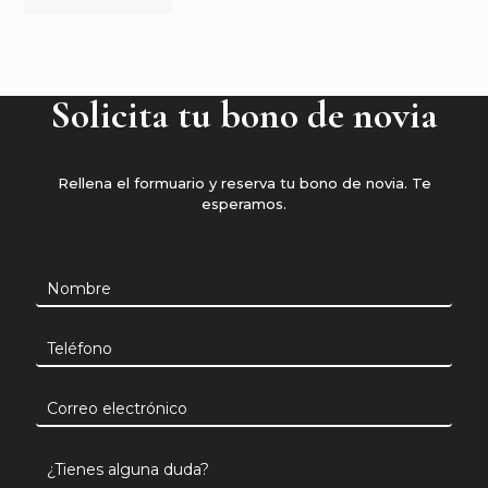
Solicita tu bono de novia
Rellena el formuario y reserva tu bono de novia. Te
esperamos.
B
o
n
o
n
o
v
i
a
s